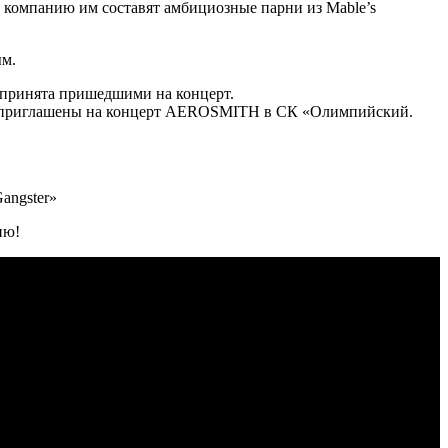
 компанию им составят амбициозные парни из Mable’s
ым.
о принята пришедшими на концерт.
 были приглашены на концерт AEROSMITH в СК «Олимпийский.
angster»
ию!