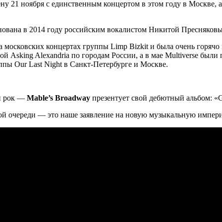
у 21 ноября с единственным концертом в этом году в Москве, а
 основана в 2014 году российским вокалистом Никитой Пресняков
на московских концертах группы Limp Bizkit и была очень горяч
ппой Asking Alexandria по городам России, а в мае Multiverse
уппы Our Last Night в Санкт-Петербурге и Москве.
й рок —
Mable’s Broadway
презентует свой дебютный альбом: «G
ой очереди — это наше заявление на новую музыкальную импер